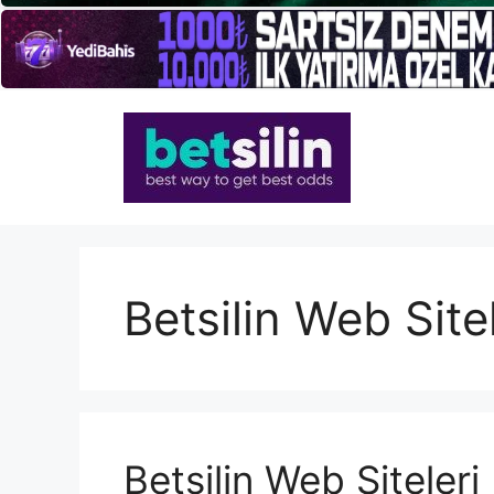
İçeriğe
atla
Betsilin Web Sitel
Betsilin Web Siteleri