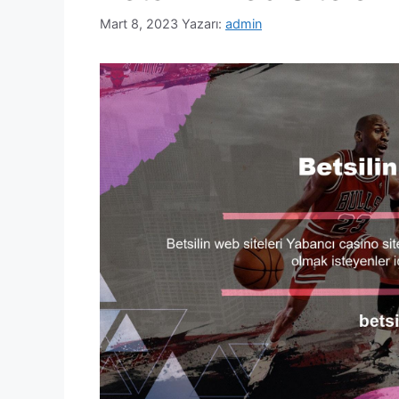
Mart 8, 2023
Yazarı:
admin