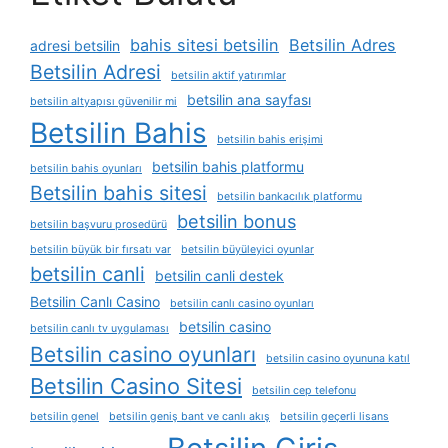
bahis sitesi betsilin
Betsilin Adres
adresi betsilin
Betsilin Adresi
betsilin aktif yatırımlar
betsilin ana sayfası
betsilin altyapısı güvenilir mi
Betsilin Bahis
betsilin bahis erişimi
betsilin bahis platformu
betsilin bahis oyunları
Betsilin bahis sitesi
betsilin bankacılık platformu
betsilin bonus
betsilin başvuru prosedürü
betsilin büyük bir fırsatı var
betsilin büyüleyici oyunlar
betsilin canli
betsilin canli destek
Betsilin Canlı Casino
betsilin canlı casino oyunları
betsilin casino
betsilin canlı tv uygulaması
Betsilin casino oyunları
betsilin casino oyununa katıl
Betsilin Casino Sitesi
betsilin cep telefonu
betsilin genel
betsilin geniş bant ve canlı akış
betsilin geçerli lisans