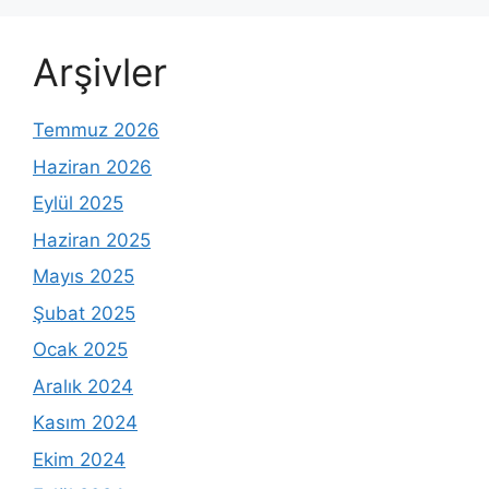
Arşivler
Temmuz 2026
Haziran 2026
Eylül 2025
Haziran 2025
Mayıs 2025
Şubat 2025
Ocak 2025
Aralık 2024
Kasım 2024
Ekim 2024