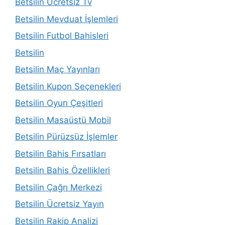
Betsilin Ücretsiz Tv
Betsilin Mevduat İşlemleri
Betsilin Futbol Bahisleri
Betsilin
Betsilin Maç Yayınları
Betsilin Kupon Seçenekleri
Betsilin Oyun Çeşitleri
Betsilin Masaüstü Mobil
Betsilin Pürüzsüz İşlemler
Betsilin Bahis Fırsatları
Betsilin Bahis Özellikleri
Betsilin Çağrı Merkezi
Betsilin Ücretsiz Yayın
Betsilin Rakip Analizi