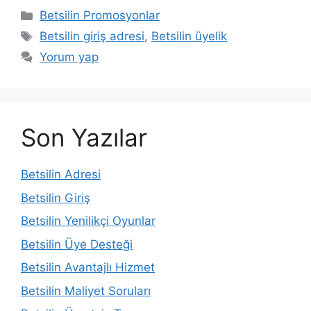
Kategoriler
Betsilin Promosyonlar
Etiketler
Betsilin giriş adresi
,
Betsilin üyelik
Yorum yap
Son Yazılar
Betsilin Adresi
Betsilin Giriş
Betsilin Yenilikçi Oyunlar
Betsilin Üye Desteği
Betsilin Avantajlı Hizmet
Betsilin Maliyet Soruları