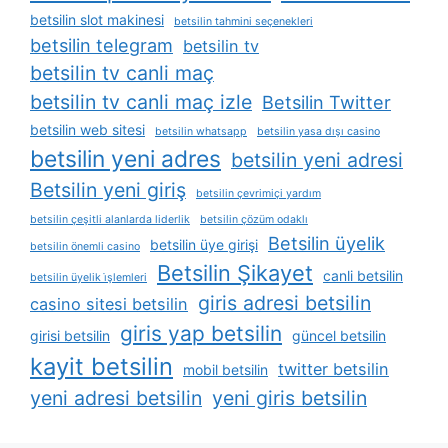
betsilin slot makinesi
betsilin tahmini seçenekleri
betsilin telegram
betsilin tv
betsilin tv canli maç
betsilin tv canli maç izle
Betsilin Twitter
betsilin web sitesi
betsilin whatsapp
betsilin yasa dışı casino
betsilin yeni adres
betsilin yeni adresi
Betsilin yeni giriş
betsilin çevrimiçi yardım
betsilin çeşitli alanlarda liderlik
betsilin çözüm odaklı
Betsilin üyelik
betsilin üye girişi
betsilin önemli casino
Betsilin Şikayet
canli betsilin
betsilin üyelik i̇şlemleri
giris adresi betsilin
casino sitesi betsilin
giris yap betsilin
girisi betsilin
güncel betsilin
kayit betsilin
twitter betsilin
mobil betsilin
yeni adresi betsilin
yeni giris betsilin