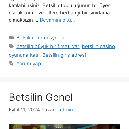
katılabilirsiniz. Betsilin topluluğunun bir üyesi
olarak tüm hizmetlere herhangi bir sınırlama
olmaksızın …
Devamını oku…
Kategoriler
Betsilin Promosyonlar
Etiketler
betsilin büyük bir fırsatı var
,
betsilin casino
oyununa katıl
,
Betsilin giriş adresi
Yorum yap
Betsilin Genel
Eylül 11, 2024
Yazarı:
admin