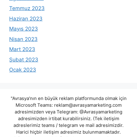
Temmuz 2023
Haziran 2023
Mayıs 2023
Nisan 2023
Mart 2023
Şubat 2023
Ocak 2023
"Avrasya'nın en büyük reklam platformunda olmak için
Microsoft Teams:
reklam@avrasyamarketing.com
adresimizden veya Telegram: @Avrasyamarketing
adresimizden irtibat kurabilirsiniz. (Tek iletişim
adreslerimiz teams / telegram ve mail adresimizdir.
Harici hiçbir iletişim adresimiz bulunmamaktadır.