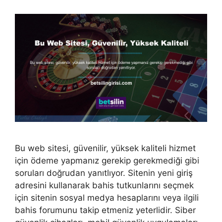
Bu web sitesi, güvenilir, yüksek kaliteli hizmet
için ödeme yapmanız gerekip gerekmediği gibi
soruları doğrudan yanıtlıyor. Sitenin yeni giriş
adresini kullanarak bahis tutkunlarını seçmek
için sitenin sosyal medya hesaplarını veya ilgili
bahis forumunu takip etmeniz yeterlidir. Siber