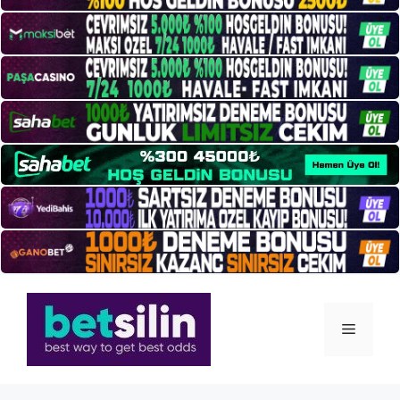
İçeriğe
atla
Menü