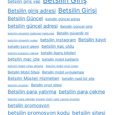
Betsilin Giriş
betsilin giris yap
Betsilin Girişi
Betsilin giriş adresi
Betsilin Güncel
betsilin güncel adres
betsilin güncel adresi
Betsilin güncel giriş
Betsilin güvenilir mi
betsilin güvenilir bahisleri hakkında
Betsilin kayıt
betsilin instagram
betsilin güvenilir poker
betsilin kaç oldu
betsilin kayıt i̇şlemi
betsilin lisans bilgileri
betsilin kullanıcı çekme
betsilin maç izle
betsilin mobil bağlantı
betsilin mobil cihaz ekleme
betsilin mobil oyun sitesi
Betsilin Mobil Sitesi
Betsilin mobil uygulaması
Betsilin Müşteri Hizmetleri
betsilin nasil bir site
Betsilin oyun sitesi
betsilin oyunları
Betsilin para yatırma
betsilin para çekme
betsilin para çekmek güvenli midir canlı casino oyunları
betsilin promosyon
betsilin promosyon kodu
betsilin sitesi