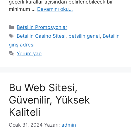
geçerli kurallar açısından belirlenebilecek bir
minimum …
Devamını oku…
Kategoriler
Betsilin Promosyonlar
Etiketler
Betsilin Casino Sitesi
,
betsilin genel
,
Betsilin
giriş adresi
Yorum yap
Bu Web Sitesi,
Güvenilir, Yüksek
Kaliteli
Ocak 31, 2024
Yazarı:
admin