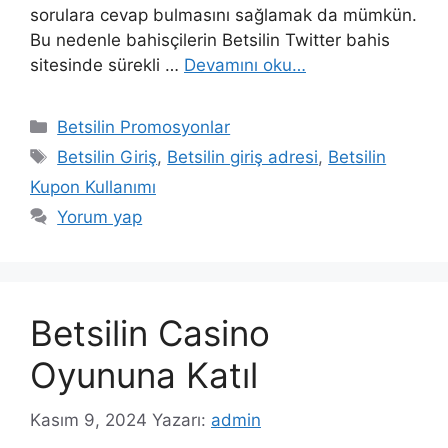
sorulara cevap bulmasını sağlamak da mümkün.
Bu nedenle bahisçilerin Betsilin Twitter bahis
sitesinde sürekli …
Devamını oku…
Kategoriler
Betsilin Promosyonlar
Etiketler
Betsilin Giriş
,
Betsilin giriş adresi
,
Betsilin
Kupon Kullanımı
Yorum yap
Betsilin Casino
Oyununa Katıl
Kasım 9, 2024
Yazarı:
admin