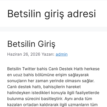
Betsilin giriş adresi
Betsilin Giriş
Haziran 26, 2026
Yazarı:
admin
Betsilin Twitter bahis Canlı Destek Hattı herkese
en ucuz bahis bölümüne erişim sağlayarak
sonuçların her zaman yerinde olmasını sağlar.
Canlı destek hattı, bahisçilerin hareket
halindeyken istedikleri konuyla ilgili faaliyetlerde
bulunma sürecini basitleştirir. Aynı anda tüm
kazaları ortadan kaldırarak ilgili uzmanların tüm