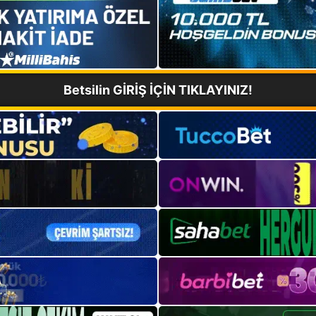
Betsilin GİRİŞ İÇİN TIKLAYINIZ!