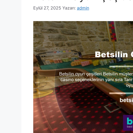
Eylül 27, 2025
Yazarı:
admin