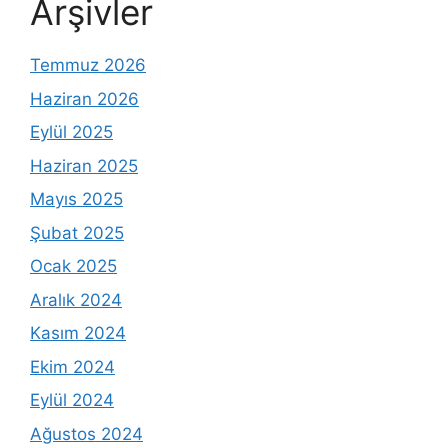
Arşivler
Temmuz 2026
Haziran 2026
Eylül 2025
Haziran 2025
Mayıs 2025
Şubat 2025
Ocak 2025
Aralık 2024
Kasım 2024
Ekim 2024
Eylül 2024
Ağustos 2024