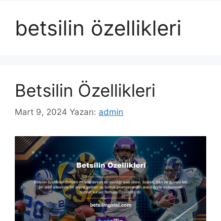
betsilin özellikleri
Betsilin Özellikleri
Mart 9, 2024
Yazarı:
admin