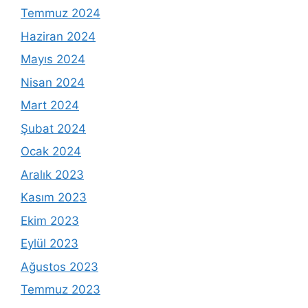
Temmuz 2024
Haziran 2024
Mayıs 2024
Nisan 2024
Mart 2024
Şubat 2024
Ocak 2024
Aralık 2023
Kasım 2023
Ekim 2023
Eylül 2023
Ağustos 2023
Temmuz 2023