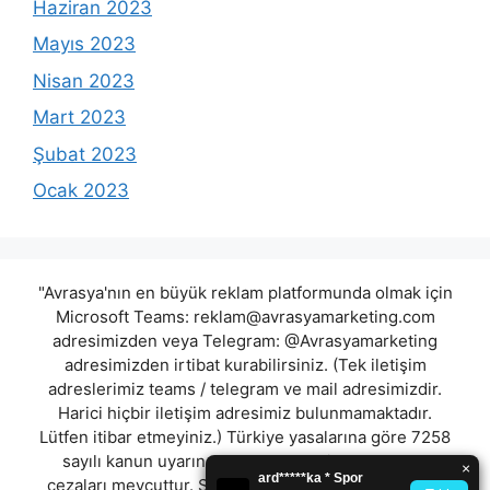
Haziran 2023
Mayıs 2023
Nisan 2023
Mart 2023
Şubat 2023
Ocak 2023
"Avrasya'nın en büyük reklam platformunda olmak için
Microsoft Teams:
reklam@avrasyamarketing.com
adresimizden veya Telegram: @Avrasyamarketing
adresimizden irtibat kurabilirsiniz. (Tek iletişim
adreslerimiz teams / telegram ve mail adresimizdir.
Harici hiçbir iletişim adresimiz bulunmamaktadır.
Lütfen itibar etmeyiniz.) Türkiye yasalarına göre 7258
sayılı kanun uyarınca yasa dışı bahis oynamanın
cezaları mevcuttur. Şu an bulunduğunuz site hiç bir