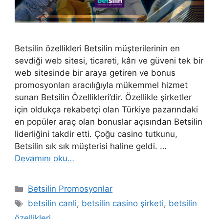
Betsilin özellikleri Betsilin müşterilerinin en
sevdiği web sitesi, ticareti, kârı ve güveni tek bir
web sitesinde bir araya getiren ve bonus
promosyonları aracılığıyla mükemmel hizmet
sunan Betsilin Özellikleri’dir. Özellikle şirketler
için oldukça rekabetçi olan Türkiye pazarındaki
en popüler araç olan bonuslar açısından Betsilin
liderliğini takdir etti. Çoğu casino tutkunu,
Betsilin sık sık müşterisi haline geldi. …
Devamını oku…
Kategoriler
Betsilin Promosyonlar
Etiketler
betsilin canli
,
betsilin casino şirketi
,
betsilin
özellikleri