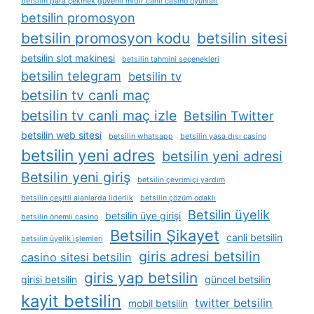
betsilin para çekmek güvenli midir canlı casino oyunları
betsilin promosyon
betsilin promosyon kodu
betsilin sitesi
betsilin slot makinesi
betsilin tahmini seçenekleri
betsilin telegram
betsilin tv
betsilin tv canli maç
betsilin tv canli maç izle
Betsilin Twitter
betsilin web sitesi
betsilin whatsapp
betsilin yasa dışı casino
betsilin yeni adres
betsilin yeni adresi
Betsilin yeni giriş
betsilin çevrimiçi yardım
betsilin çeşitli alanlarda liderlik
betsilin çözüm odaklı
Betsilin üyelik
betsilin üye girişi
betsilin önemli casino
Betsilin Şikayet
canli betsilin
betsilin üyelik i̇şlemleri
giris adresi betsilin
casino sitesi betsilin
giris yap betsilin
girisi betsilin
güncel betsilin
kayit betsilin
twitter betsilin
mobil betsilin