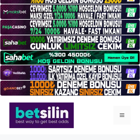
İçeriğe
atla
Menü