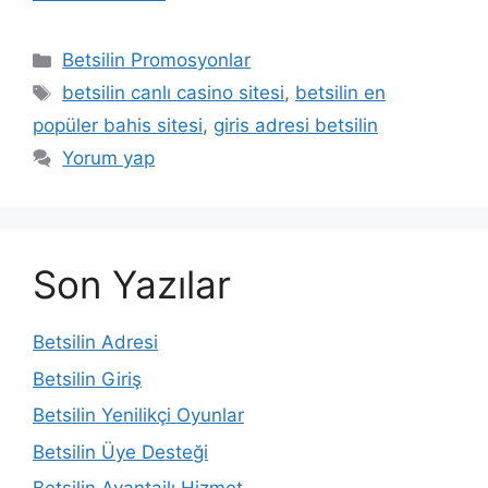
Kategoriler
Betsilin Promosyonlar
Etiketler
betsilin canlı casino sitesi
,
betsilin en
popüler bahis sitesi
,
giris adresi betsilin
Yorum yap
Son Yazılar
Betsilin Adresi
Betsilin Giriş
Betsilin Yenilikçi Oyunlar
Betsilin Üye Desteği