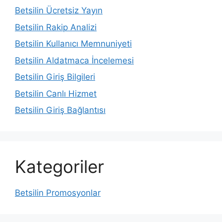
Betsilin Ücretsiz Yayın
Betsilin Rakip Analizi
Betsilin Kullanıcı Memnuniyeti
Betsilin Aldatmaca İncelemesi
Betsilin Giriş Bilgileri
Betsilin Canlı Hizmet
Betsilin Giriş Bağlantısı
Kategoriler
Betsilin Promosyonlar