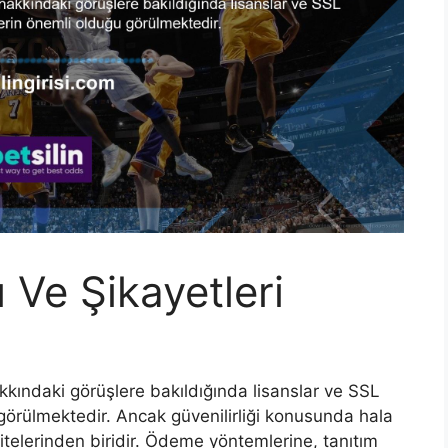
ı Ve Şikayetleri
hakkındaki görüşlere bakıldığında lisanslar ve SSL
u görülmektedir. Ancak güvenilirliği konusunda hala
o sitelerinden biridir. Ödeme yöntemlerine, tanıtım