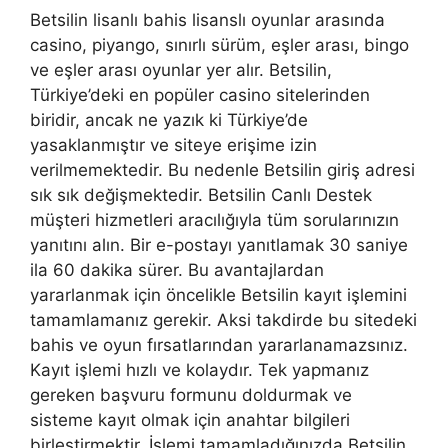
Betsilin lisanlı bahis lisanslı oyunlar arasında
casino, piyango, sınırlı sürüm, eşler arası, bingo
ve eşler arası oyunlar yer alır. Betsilin,
Türkiye’deki en popüler casino sitelerinden
biridir, ancak ne yazık ki Türkiye’de
yasaklanmıştır ve siteye erişime izin
verilmemektedir. Bu nedenle Betsilin giriş adresi
sık sık değişmektedir. Betsilin Canlı Destek
müşteri hizmetleri aracılığıyla tüm sorularınızın
yanıtını alın. Bir e-postayı yanıtlamak 30 saniye
ila 60 dakika sürer. Bu avantajlardan
yararlanmak için öncelikle Betsilin kayıt işlemini
tamamlamanız gerekir. Aksi takdirde bu sitedeki
bahis ve oyun fırsatlarından yararlanamazsınız.
Kayıt işlemi hızlı ve kolaydır. Tek yapmanız
gereken başvuru formunu doldurmak ve
sisteme kayıt olmak için anahtar bilgileri
birleştirmektir. İşlemi tamamladığınızda Betsilin