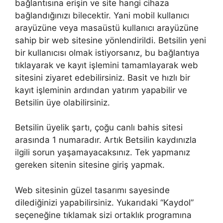
bağlantısına erişin ve site hangi cihaza
bağlandığınızı bilecektir. Yani mobil kullanıcı
arayüzüne veya masaüstü kullanıcı arayüzüne
sahip bir web sitesine yönlendirildi. Betsilin yeni
bir kullanıcısı olmak istiyorsanız, bu bağlantıya
tıklayarak ve kayıt işlemini tamamlayarak web
sitesini ziyaret edebilirsiniz. Basit ve hızlı bir
kayıt işleminin ardından yatırım yapabilir ve
Betsilin üye olabilirsiniz.
Betsilin üyelik şartı, çoğu canlı bahis sitesi
arasında 1 numaradır. Artık Betsilin kaydınızla
ilgili sorun yaşamayacaksınız. Tek yapmanız
gereken sitenin sitesine giriş yapmak.
Web sitesinin güzel tasarımı sayesinde
dilediğinizi yapabilirsiniz. Yukarıdaki “Kaydol”
seçeneğine tıklamak sizi ortaklık programına