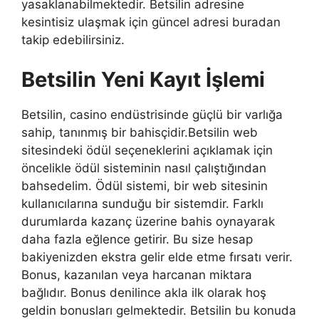
yasaklanabilmektedir. Betsilin adresine
kesintisiz ulaşmak için güncel adresi buradan
takip edebilirsiniz.
Betsilin Yeni Kayıt İşlemi
Betsilin, casino endüstrisinde güçlü bir varlığa
sahip, tanınmış bir bahisçidir.Betsilin web
sitesindeki ödül seçeneklerini açıklamak için
öncelikle ödül sisteminin nasıl çalıştığından
bahsedelim. Ödül sistemi, bir web sitesinin
kullanıcılarına sunduğu bir sistemdir. Farklı
durumlarda kazanç üzerine bahis oynayarak
daha fazla eğlence getirir. Bu size hesap
bakiyenizden ekstra gelir elde etme fırsatı verir.
Bonus, kazanılan veya harcanan miktara
bağlıdır. Bonus denilince akla ilk olarak hoş
geldin bonusları gelmektedir. Betsilin bu konuda