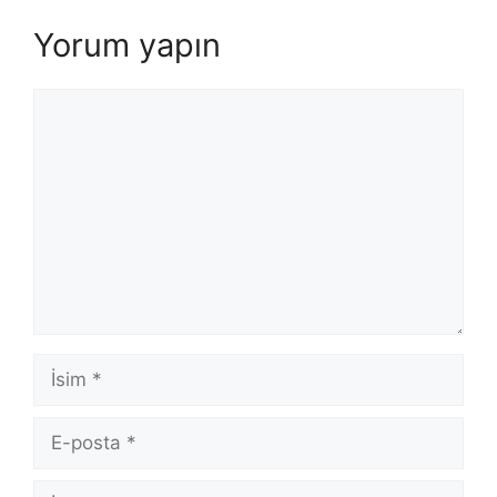
Yorum yapın
Yorum
İsim
E-
posta
İnternet