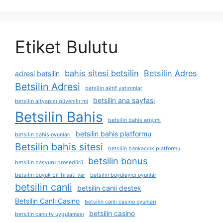
Etiket Bulutu
bahis sitesi betsilin
Betsilin Adres
adresi betsilin
Betsilin Adresi
betsilin aktif yatırımlar
betsilin ana sayfası
betsilin altyapısı güvenilir mi
Betsilin Bahis
betsilin bahis erişimi
betsilin bahis platformu
betsilin bahis oyunları
Betsilin bahis sitesi
betsilin bankacılık platformu
betsilin bonus
betsilin başvuru prosedürü
betsilin büyük bir fırsatı var
betsilin büyüleyici oyunlar
betsilin canli
betsilin canli destek
Betsilin Canlı Casino
betsilin canlı casino oyunları
betsilin casino
betsilin canlı tv uygulaması