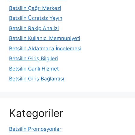
Betsilin Çağrı Merkezi
Betsilin Ücretsiz Yayın
Betsilin Rakip Analizi
Betsilin Kullanıcı Memnuniyeti
Betsilin Aldatmaca İncelemesi
Betsilin Giriş Bilgileri
Betsilin Canlı Hizmet
Betsilin Giriş Bağlantısı
Kategoriler
Betsilin Promosyonlar