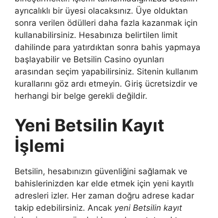
ayrıcalıklı bir üyesi olacaksınız. Üye olduktan
sonra verilen ödülleri daha fazla kazanmak için
kullanabilirsiniz. Hesabınıza belirtilen limit
dahilinde para yatırdıktan sonra bahis yapmaya
başlayabilir ve Betsilin Casino oyunları
arasından seçim yapabilirsiniz. Sitenin kullanım
kurallarını göz ardı etmeyin. Giriş ücretsizdir ve
herhangi bir belge gerekli değildir.
Yeni Betsilin Kayıt
İşlemi
Betsilin, hesabınızın güvenliğini sağlamak ve
bahislerinizden kar elde etmek için yeni kayıtlı
adresleri izler. Her zaman doğru adrese kadar
takip edebilirsiniz. Ancak
yeni Betsilin kayıt