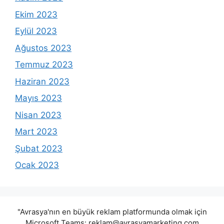
Ekim 2023
Eylül 2023
Ağustos 2023
Temmuz 2023
Haziran 2023
Mayıs 2023
Nisan 2023
Mart 2023
Şubat 2023
Ocak 2023
"Avrasya'nın en büyük reklam platformunda olmak için
Microsoft Teams:
reklam@avrasyamarketing.com