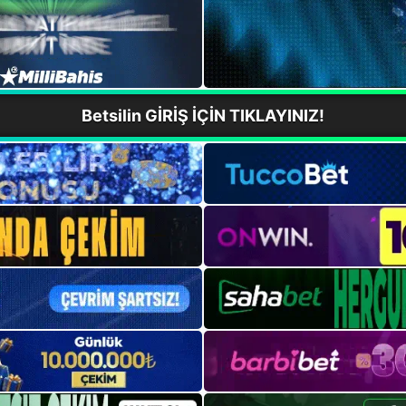
Betsilin GİRİŞ İÇİN TIKLAYINIZ!