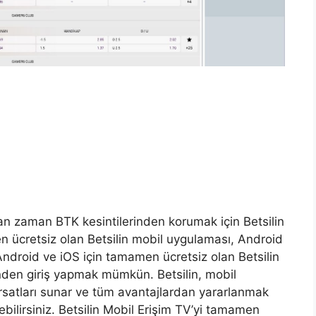
aman zaman BTK kesintilerinden korumak için Betsilin
n ücretsiz olan Betsilin mobil uygulaması, Android
. Android ve iOS için tamamen ücretsiz olan Betsilin
en giriş yapmak mümkün. Betsilin, mobil
fırsatları sunar ve tüm avantajlardan yararlanmak
ebilirsiniz. Betsilin Mobil Erişim TV’yi tamamen