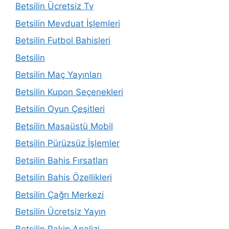
Betsilin Ücretsiz Tv
Betsilin Mevduat İşlemleri
Betsilin Futbol Bahisleri
Betsilin
Betsilin Maç Yayınları
Betsilin Kupon Seçenekleri
Betsilin Oyun Çeşitleri
Betsilin Masaüstü Mobil
Betsilin Pürüzsüz İşlemler
Betsilin Bahis Fırsatları
Betsilin Bahis Özellikleri
Betsilin Çağrı Merkezi
Betsilin Ücretsiz Yayın
Betsilin Rakip Analizi