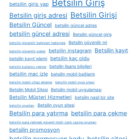
Betsilin Giriş
betsilin giris yap
Betsilin Girişi
Betsilin giriş adresi
Betsilin Güncel
betsilin güncel adres
betsilin güncel adresi
Betsilin güncel giriş
Betsilin güvenilir mi
betsilin güvenilir bahisleri hakkında
Betsilin kayıt
betsilin instagram
betsilin güvenilir poker
betsilin kaç oldu
betsilin kayıt i̇şlemi
betsilin lisans bilgileri
betsilin kullanıcı çekme
betsilin maç izle
betsilin mobil bağlantı
betsilin mobil cihaz ekleme
betsilin mobil oyun sitesi
Betsilin Mobil Sitesi
Betsilin mobil uygulaması
Betsilin Müşteri Hizmetleri
betsilin nasil bir site
Betsilin oyun sitesi
betsilin oyunları
Betsilin para yatırma
betsilin para çekme
betsilin para çekmek güvenli midir canlı casino oyunları
betsilin promosyon
betsilin promosyon kodu
betsilin sitesi