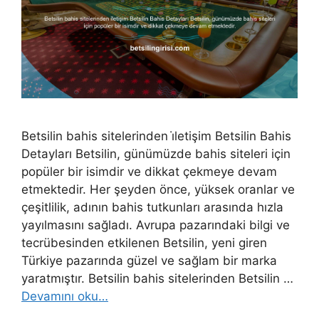
Betsilin bahis sitelerinden i̇letişim Betsilin Bahis
Detayları Betsilin, günümüzde bahis siteleri için
popüler bir isimdir ve dikkat çekmeye devam
etmektedir. Her şeyden önce, yüksek oranlar ve
çeşitlilik, adının bahis tutkunları arasında hızla
yayılmasını sağladı. Avrupa pazarındaki bilgi ve
tecrübesinden etkilenen Betsilin, yeni giren
Türkiye pazarında güzel ve sağlam bir marka
yaratmıştır. Betsilin bahis sitelerinden Betsilin …
Devamını oku…