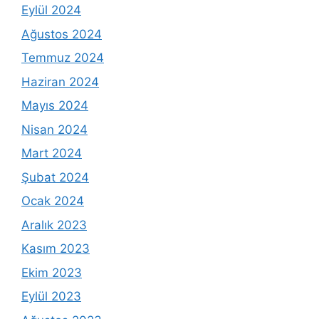
Eylül 2024
Ağustos 2024
Temmuz 2024
Haziran 2024
Mayıs 2024
Nisan 2024
Mart 2024
Şubat 2024
Ocak 2024
Aralık 2023
Kasım 2023
Ekim 2023
Eylül 2023