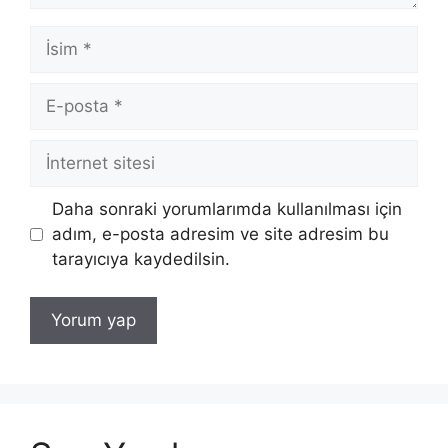
İsim
E-
posta
İnternet
sitesi
Daha sonraki yorumlarımda kullanılması için
adım, e-posta adresim ve site adresim bu
tarayıcıya kaydedilsin.