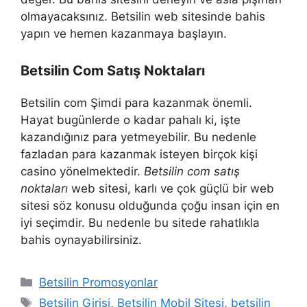
olmayacaksınız. Betsilin web sitesinde bahis
yapın ve hemen kazanmaya başlayın.
Betsilin Com Satış Noktaları
Betsilin com Şimdi para kazanmak önemli.
Hayat bugünlerde o kadar pahalı ki, işte
kazandığınız para yetmeyebilir. Bu nedenle
fazladan para kazanmak isteyen birçok kişi
casino yönelmektedir.
Betsilin com satış
noktaları
web sitesi, karlı ve çok güçlü bir web
sitesi söz konusu olduğunda çoğu insan için en
iyi seçimdir. Bu nedenle bu sitede rahatlıkla
bahis oynayabilirsiniz.
Kategoriler
Betsilin Promosyonlar
Etiketler
Betsilin Girişi
,
Betsilin Mobil Sitesi
,
betsilin