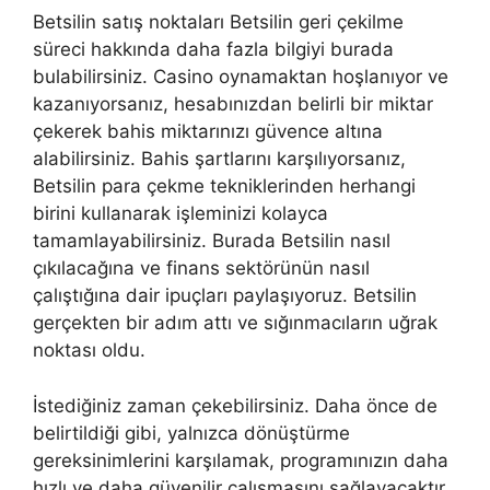
Betsilin satış noktaları Betsilin geri çekilme
süreci hakkında daha fazla bilgiyi burada
bulabilirsiniz. Casino oynamaktan hoşlanıyor ve
kazanıyorsanız, hesabınızdan belirli bir miktar
çekerek bahis miktarınızı güvence altına
alabilirsiniz. Bahis şartlarını karşılıyorsanız,
Betsilin para çekme tekniklerinden herhangi
birini kullanarak işleminizi kolayca
tamamlayabilirsiniz. Burada Betsilin nasıl
çıkılacağına ve finans sektörünün nasıl
çalıştığına dair ipuçları paylaşıyoruz. Betsilin
gerçekten bir adım attı ve sığınmacıların uğrak
noktası oldu.
İstediğiniz zaman çekebilirsiniz. Daha önce de
belirtildiği gibi, yalnızca dönüştürme
gereksinimlerini karşılamak, programınızın daha
hızlı ve daha güvenilir çalışmasını sağlayacaktır.