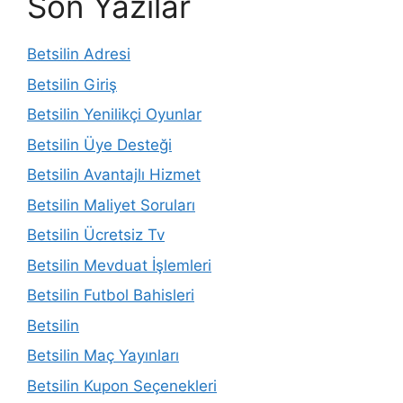
Son Yazılar
Betsilin Adresi
Betsilin Giriş
Betsilin Yenilikçi Oyunlar
Betsilin Üye Desteği
Betsilin Avantajlı Hizmet
Betsilin Maliyet Soruları
Betsilin Ücretsiz Tv
Betsilin Mevduat İşlemleri
Betsilin Futbol Bahisleri
Betsilin
Betsilin Maç Yayınları
Betsilin Kupon Seçenekleri