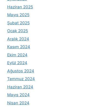
Haziran 2025
Mayıs 2025
Şubat 2025
Ocak 2025
Aralık 2024
Kasım 2024
Ekim 2024
Eylül 2024
Ağustos 2024
Temmuz 2024
Haziran 2024
Mayıs 2024
Nisan 2024