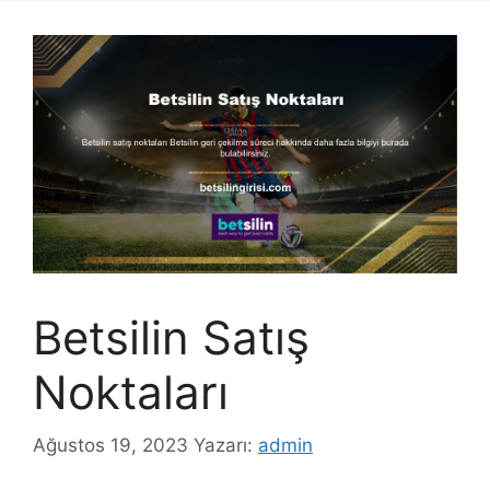
Betsilin Satış
Noktaları
Ağustos 19, 2023
Yazarı:
admin