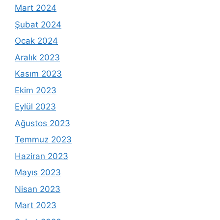
Mart 2024
Şubat 2024
Ocak 2024
Aralık 2023
Kasım 2023
Ekim 2023
Eylül 2023
Ağustos 2023
Temmuz 2023
Haziran 2023
Mayıs 2023
Nisan 2023
Mart 2023