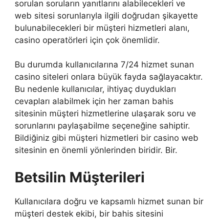
sorulan soruların yanıtlarını alabilecekleri ve
web sitesi sorunlarıyla ilgili doğrudan şikayette
bulunabilecekleri bir müşteri hizmetleri alanı,
casino operatörleri için çok önemlidir.
Bu durumda kullanıcılarına 7/24 hizmet sunan
casino siteleri onlara büyük fayda sağlayacaktır.
Bu nedenle kullanıcılar, ihtiyaç duydukları
cevapları alabilmek için her zaman bahis
sitesinin müşteri hizmetlerine ulaşarak soru ve
sorunlarını paylaşabilme seçeneğine sahiptir.
Bildiğiniz gibi müşteri hizmetleri bir casino web
sitesinin en önemli yönlerinden biridir. Bir.
Betsilin Müşterileri
Kullanıcılara doğru ve kapsamlı hizmet sunan bir
müşteri destek ekibi, bir bahis sitesini