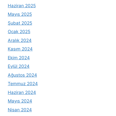
Haziran 2025
Mayıs 2025
Şubat 2025
Ocak 2025
Aralık 2024
Kasım 2024
Ekim 2024
Eylül 2024
Ağustos 2024
Temmuz 2024
Haziran 2024
Mayıs 2024
Nisan 2024