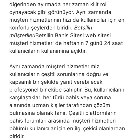
diğerinden ayırmada her zaman kilit rol
oynayacak gibi görünüyor. Aynı zamanda
müşteri hizmetlerinin hızı da kullanıcılar için en
konforlu şeylerden biridir.
Betsilin
müşterileri
Betsilin Bahis Sitesi web sitesi
müşteri hizmetleri de haftanın 7 günü 24 saat
kullanıcıların kullanımına açıktır.
Aynı zamanda müşteri hizmetlerimiz,
kullanıcıların çeşitli sorunlarına doğru ve
kapsamlı bir şekilde yanıt verebilecek
profesyonel bir ekibe sahiptir. Bu, kullanıcıların
karşılaştıkları her türlü bahis veya soruna
alanında uzman kişiler tarafından çözüm
bulmasına olanak tanır. Çeşitli platformların
bahis forumları arasında müşteri hizmetleri
bölümü kullanıcılar için en ilgi çekici olanlardan
biridir.