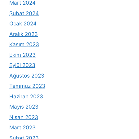
Mart 2024
Şubat 2024
Ocak 2024
Aralık 2023
Kasım 2023
Ekim 2023
Eylül 2023
Ağustos 2023
Temmuz 2023
Haziran 2023
Mayıs 2023
Nisan 2023
Mart 2023
Şubat 2023