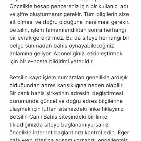
Öncelikle hesap pencereniz için bir kullanıcı adı
ve şifre oluşturmanız gerekir. Tüm bilgilerin size
ait olması ve doğru olduğuna inanılması gerekir.
Betsilin, işlem tamamlandıktan sonra herhangi
bir evrak gerektirmez. Bu da siteye herhangi bir
belge sunmadan bahis oynayabileceğiniz
anlamına geliyor. Aboneliğinizi etkinleştirmek
için bir e-posta bildirimi yeterlidir.
Betsilin kayıt işlem numaraları genellikle ardışık
olduğundan adres karışıklığına neden olabilir.
Bir canlı bahis şirketinin adresini değiştirmesi
durumunda güncel ve doğru adres bilgilerine
ulaşmak için lütfen sitemizdeki linke tıklayınız.
Betsilin Canlı Bahis sitesindeki bir linke
tıkladığınızda siteye bağlanamıyorsanız
öncelikle internet bağlantınızı kontrol edin. Eğer
hala web sitesine erişemiyorsanız, engellenmiş