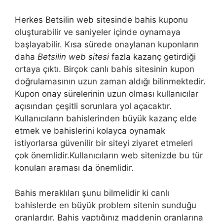
Herkes Betsilin web sitesinde bahis kuponu
oluşturabilir ve saniyeler içinde oynamaya
başlayabilir. Kısa sürede onaylanan kuponların
daha
Betsilin web sitesi
fazla kazanç getirdiği
ortaya çıktı. Birçok canlı bahis sitesinin kupon
doğrulamasının uzun zaman aldığı bilinmektedir.
Kupon onay sürelerinin uzun olması kullanıcılar
açısından çeşitli sorunlara yol açacaktır.
Kullanıcıların bahislerinden büyük kazanç elde
etmek ve bahislerini kolayca oynamak
istiyorlarsa güvenilir bir siteyi ziyaret etmeleri
çok önemlidir.Kullanıcıların web sitenizde bu tür
konuları araması da önemlidir.
Bahis meraklıları şunu bilmelidir ki canlı
bahislerde en büyük problem sitenin sunduğu
oranlardır. Bahis yaptığınız maddenin oranlarına