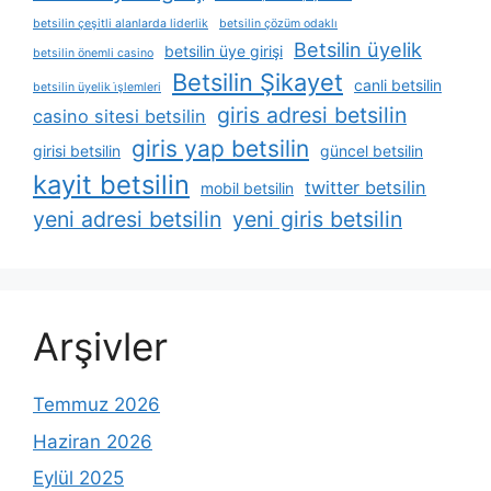
betsilin çeşitli alanlarda liderlik
betsilin çözüm odaklı
Betsilin üyelik
betsilin üye girişi
betsilin önemli casino
Betsilin Şikayet
canli betsilin
betsilin üyelik i̇şlemleri
giris adresi betsilin
casino sitesi betsilin
giris yap betsilin
girisi betsilin
güncel betsilin
kayit betsilin
twitter betsilin
mobil betsilin
yeni adresi betsilin
yeni giris betsilin
Arşivler
Temmuz 2026
Haziran 2026
Eylül 2025