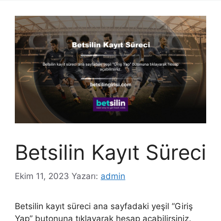
Betsilin Kayıt Süreci
Ekim 11, 2023
Yazarı:
admin
Betsilin kayıt süreci ana sayfadaki yeşil “Giriş
Yap” butonuna tıklayarak hesap açabilirsiniz.