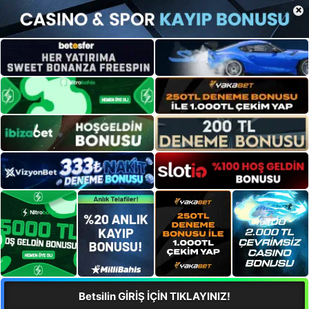
×
Betsilin GİRİŞ İÇİN TIKLAYINIZ!